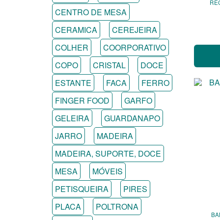
RE
CENTRO DE MESA
CERAMICA
CEREJEIRA
COLHER
COORPORATIVO
COPO
CRISTAL
DOCE
ESTANTE
FACA
FERRO
FINGER FOOD
GARFO
GELEIRA
GUARDANAPO
JARRO
MADEIRA
MADEIRA, SUPORTE, DOCE
MESA
MÓVEIS
PETISQUEIRA
PIRES
PLACA
POLTRONA
BA